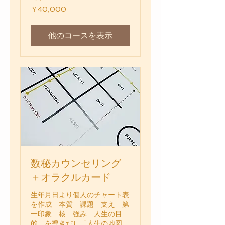
40,000
￥40,000
円
他のコースを表示
数秘カウンセリング
＋オラクルカード
生年月日より個人のチャート表
を作成 本質 課題 支え 第
一印象 核 強み 人生の目
的 を導きだし「人生の地図」