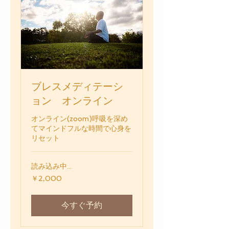
ブレスメディテーシ
ョン オンライン
オンライン(zoom)呼吸を深め
てマインドフルな時間で心身を
リセット
読み込み中...
2,000
￥2,000
円
今すぐ予約