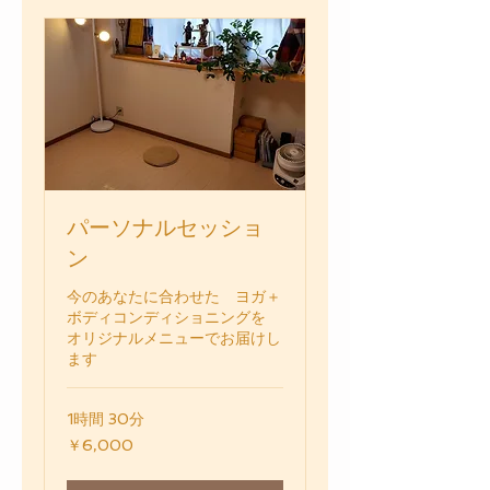
パーソナルセッショ
ン
今のあなたに合わせた ヨガ＋
ボディコンディショニングを
オリジナルメニューでお届けし
ます
1時間 30分
6,000
￥6,000
円