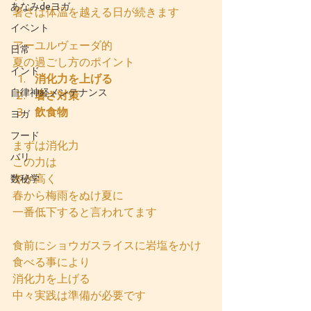
あなみdeヨガ
暑さは体温を越える日が続きます
イベント
アーユルヴェーダ的
日常
夏の過ごし方のポイント
インド
消化力を上げる
自律神経メンテナンス
暑さ対策
飲食物
ヨガ
フード
まずは消化力
バリ
この力は
冬が高く
数秘学
春から梅雨をぬけ夏に
一番低下すると言われてます
食前にショウガスライスに岩塩をかけ
食べる事により
消化力を上げる
中々実践は準備が必要です