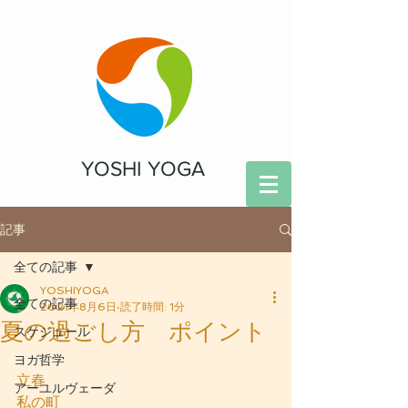
YOSHI YOGA
記事
全ての記事
YOSHIYOGA
全ての記事
2021年8月6日
読了時間: 1分
夏の過ごし方 ポイント
スケジュール
ヨガ哲学
立春
アーユルヴェーダ
私の町