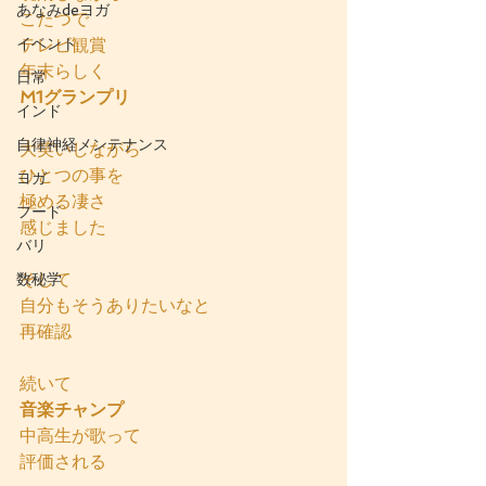
あなみdeヨガ
こたつで
イベント
テレビ観賞
年末らしく
日常
M1グランプリ
インド
自律神経メンテナンス
大笑いしながら
ひとつの事を
ヨガ
極める凄さ
フード
感じました
バリ
そして
数秘学
自分もそうありたいなと
再確認
続いて
音楽チャンプ
中高生が歌って
評価される