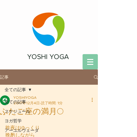
YOSHI YOGA
記事
全ての記事
YOSHIYOGA
全ての記事
2017年12月4日
読了時間: 1分
ふたご座の満月🌕
スケジュール
ヨガ哲学
昨夜はゆっくり
アーユルヴェーダ
晩酌しながら