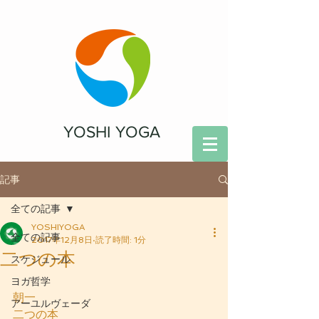
YOSHI YOGA
記事
全ての記事
YOSHIYOGA
全ての記事
2017年12月8日
読了時間: 1分
二つの本
スケジュール
ヨガ哲学
朝一
アーユルヴェーダ
二つの本