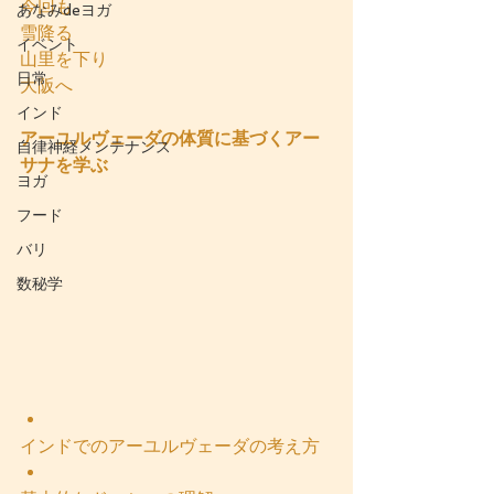
今回も
あなみdeヨガ
雪降る
イベント
山里を下り
日常
大阪へ
インド
アーユルヴェーダの体質に基づくアー
自律神経メンテナンス
サナを学ぶ
ヨガ
フード
バリ
数秘学
インドでのアーユルヴェーダの考え方