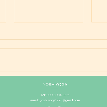
ご予
YOSHIYOGA養成講座 年間
サポート 2026
YOSHIYOGA
Tel: 090-3034-3661
email:
yoshi.yoga1220@gmail.com