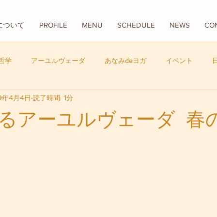
Aについて
PROFILE
MENU
SCHEDULE
NEWS
CO
哲学
アーユルヴェーダ
あなみdeヨガ
イベント
9年4月4日
読了時間: 1分
フード
バリ
数秘学
るアーユルヴェーダ 春