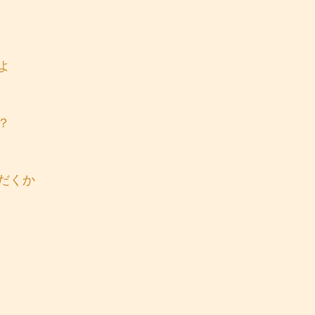
よ
？
だくか