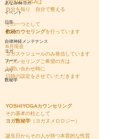
YOSHIYOGAは
あなみdeヨガ
自分を知り　自分で整える
イベント
日常
その一つとして
数秘カウセリング
を行っています
インド
自律神経メンテナンス
6月現在
ヨガ
ヨガスケジュールのみ発信しています
フード
カウンセリングご希望の方は
お問い合わせ時に
バリ
日時の設定をさせていただきます
数秘学
YOSHIYOGAカウンセリング
その基本の柱として
ヨガ数秘学
（ヨガヌメロロジー）
誕生日からその人が持つ本質的な性質