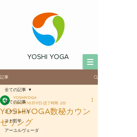
YOSHI YOGA
記事
全ての記事
YOSHIYOGA
全ての記事
2019年10月17日
読了時間: 2分
YOSHIYOGA数秘カウン
スケジュール
セリング
ヨガ哲学
アーユルヴェーダ