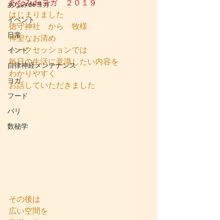
あなみdeヨガ　２０１９
あなみdeヨガ
はじまりました
イベント
徳守神社　から　牧様
日常
神聖なお清め
トークセッションでは
インド
毎日の生活に意識したい内容を
自律神経メンテナンス
わかりやすく
ヨガ
お話していただきました
フード
バリ
数秘学
その後は
広い空間を