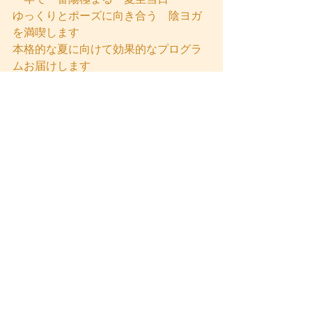
ゆっくりとポーズに向き合う　陰ヨガ
を満喫します
本格的な夏に向けて効果的なプログラ
ムお届けします
１１時～やさしい陰ヨガ
１３時～昼食
３０００円
６月２９日
気持ちいいヨガ～自律神経メンテナン
ス～
塗香づくりWS詳細
         ↓
こちらから