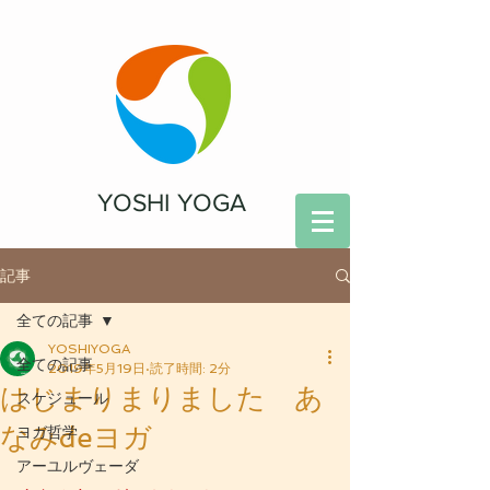
YOSHI YOGA
記事
全ての記事
YOSHIYOGA
全ての記事
2019年5月19日
読了時間: 2分
はじまりまりました あ
スケジュール
なみdeヨガ
ヨガ哲学
アーユルヴェーダ