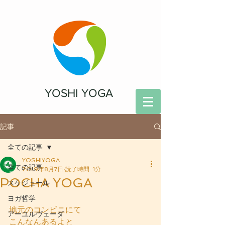
YOSHI YOGA
記事
全ての記事
YOSHIYOGA
全ての記事
2019年8月7日
読了時間: 1分
POCHA YOGA
スケジュール
ヨガ哲学
地元のコンビニにて
アーユルヴェーダ
こんなんあるよと