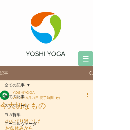
YOSHI YOGA
記事
全ての記事
YOSHIYOGA
全ての記事
2019年8月21日
読了時間: 1分
今大切なもの
スケジュール
ヨガ哲学
のんびり過ごした
アーユルヴェーダ
お盆休みから