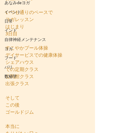
あなみdeヨガ
イベント
いつも通りのペースで
ヨガレッスン
日常
はじまり
インド
3日目
自律神経メンテナンス
すこやかプール体操
ヨガ
デイサービスでの健康体操
フード
シェアハウス
バリ
での定期クラス
公民館クラス
数秘学
出張クラス
そして
この後
ゴールドジム
本当に