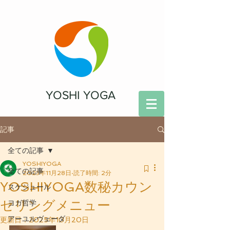
YOSHI YOGA
記事
全ての記事
YOSHIYOGA
全ての記事
2023年11月28日
読了時間: 2分
YOSHIYOGA数秘カウン
スケジュール
セリングメニュー
ヨガ哲学
アーユルヴェーダ
更新日：
2025年10月20日