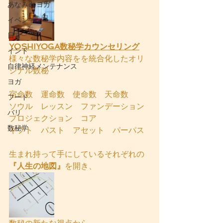
あなみdeヨガ
イベント
日常
YOSHIYOGA数秘学カウンセリング
インド
様々な数秘学内容をを統合化したオリ
自律神経メンテナンス
ジナル数秘
ヨガ
宿命数　運命数　使命数　天命数
フード
ソウル　レッスン　ファンデーション
バリ
プロジェクション　コア　　
数秘学
ギフト　パスト　アセット　パーパス
生まれ持って手にしているそれぞれの
『人生の地図』
を開き、