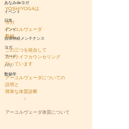
あなみdeヨガ
YOSHIYOGAは
イベント
日常
ヨガ
アーユルヴェーダ
インド
数秘
自律神経メンテナンス
ヨガ
この三つを統合して
フード
ヨガライフカウンセリング
行っています
バリ
数秘学
アーユルヴェーダについての
説明と
簡単な体質診断
             ↓
アーユルヴェーダ体質について